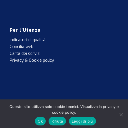
Per l’Utenza
Indicatori di qualità
Concilia web
Carta dei servizi
Privacy & Cookie policy
Questo sito utilizza solo cookie tecnici. Visualizza la privacy e
Aetherna | Aetherna S.r.l. | P.IVA e C.F. 02603150125 | Codice SDI:
cookie policy.
SUBM70N | REA: 308835 | Cap. Soc. €: 28.286,28 |
Ok
Rifiuta
Leggi di più
pec@pec.aetherna.com |
Manuale Operativo PEC