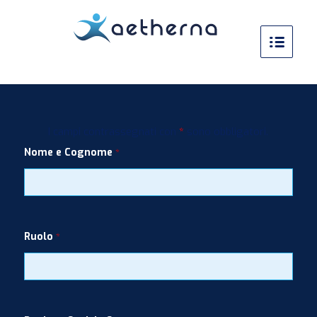
I campi contrassegnati con
*
sono obbligatori.
Nome e Cognome
*
Ruolo
*