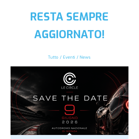
RESTA SEMPRE
AGGIORNATO!
Tutto
/
Eventi
/
News