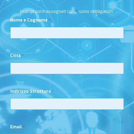
I campi contrassegnati con
*
sono obbligatori.
Nome e Cognome
*
Città
*
Indirizzo Struttura
*
Email
*