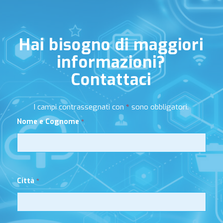
Hai bisogno di maggiori
informazioni?
Contattaci
I campi contrassegnati con
*
sono obbligatori.
Nome e Cognome
*
Città
*