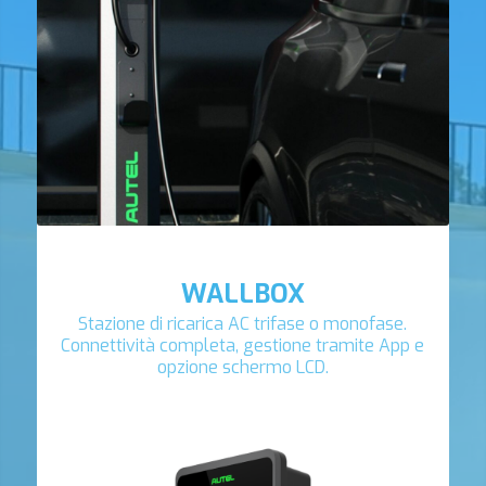
WALLBOX
Stazione di ricarica AC trifase o monofase.
Connettività completa, gestione tramite App e
opzione schermo LCD.