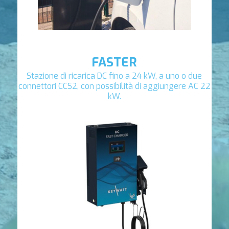
FASTER
Stazione di ricarica DC fino a 24 kW, a uno o due
connettori CCS2, con possibilità di aggiungere AC 22
kW.