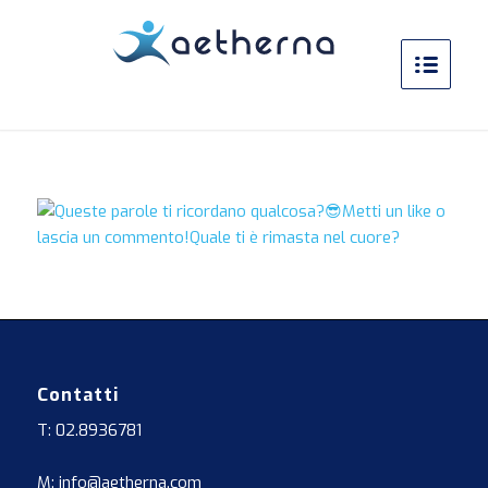
Contatti
T: 02.8936781
M: info@aetherna.com