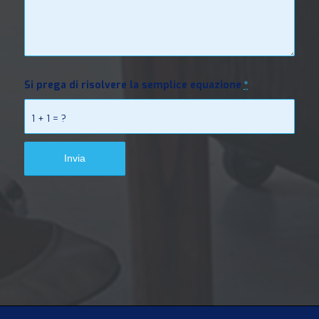
Si prega di risolvere la semplice equazione
*
1 + 1 = ?