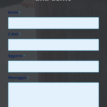
Nome
*
E-Mail
*
Oggetto
*
Messaggio
*