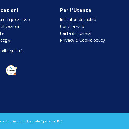
icazioni
Per l’Utenza
a è in possesso
Indicatori di qualità
tificazioni
Concilia web
1
e
Carta dei servizi
nesgy
.
Privacy & Cookie policy
della qualità
.
pec.aetherna.com |
Manuale Operativo PEC