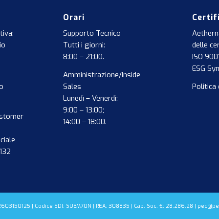
Orari
Certif
tiva:
Supporto Tecnico
Aethern
io
Tutti i giorni:
delle cer
8:00 – 21:00.
ISO 900
ESG Sy
Amministrazione/Inside
o
Sales
Politica 
Lunedì – Venerdì:
9:00 – 13:00;
ustomer
14:00 – 18:00.
ciale
0132
F. 02603150125 | Codice SDI: SUBM70N | REA: 308835 | Cap. Soc. €: 28.286,28 | pec@