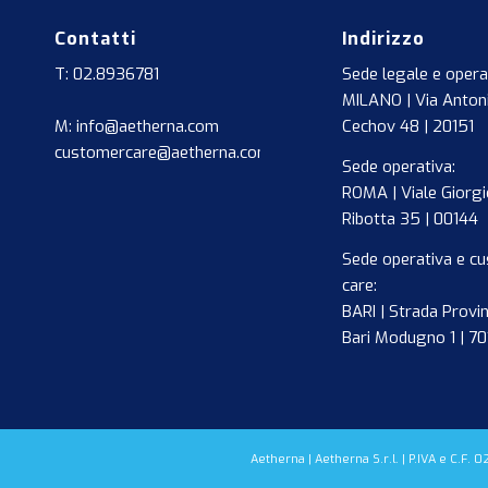
Contatti
Indirizzo
T: 02.8936781
Sede legale e opera
MILANO | Via Anton
M: info@aetherna.com
Cechov 48 | 20151
customercare@aetherna.com
Sede operativa:
ROMA | Viale Giorgi
Ribotta 35 | 00144
Sede operativa e c
care:
BARI | Strada Provin
Bari Modugno 1 | 7
Aetherna | Aetherna S.r.l. | P.IVA e C.