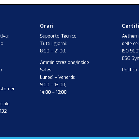
Orari
Certif
tiva:
Supporto Tecnico
Aethern
io
Tutti i giorni:
delle cer
8:00 – 21:00.
ISO 900
ESG Sy
Amministrazione/Inside
o
Sales
Politica 
Lunedì – Venerdì:
9:00 – 13:00;
ustomer
14:00 – 18:00.
ciale
0132