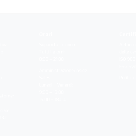
Orari
Certif
tiva:
Supporto Tecnico
Aethern
io
Tutti i giorni:
delle cer
8:00 – 21:00.
ISO 900
ESG Sy
Amministrazione/Inside
o
Sales
Politica 
Lunedì – Venerdì:
9:00 – 13:00;
ustomer
14:00 – 18:00.
ciale
0132