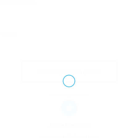
 Showroom e demo
 limitati.
Scarica l’agenda della giornata
26 settembre
Samsung B2B Showroom