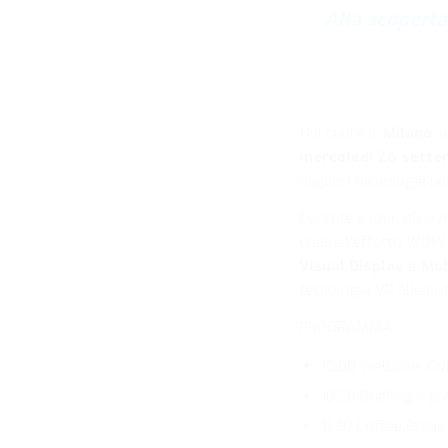
Alla scoperta
Nel cuore di
Milano
, 
mercoledì 26 sette
migliori tecnologie pe
Durante il tour, gli i
creare l’effetto WOW 
Visual Display e Mob
tecnologia VR alle pot
PROGRAMMA
10:00 Welcome Co
10:30 Briefing – p
11:30 Coffee Break