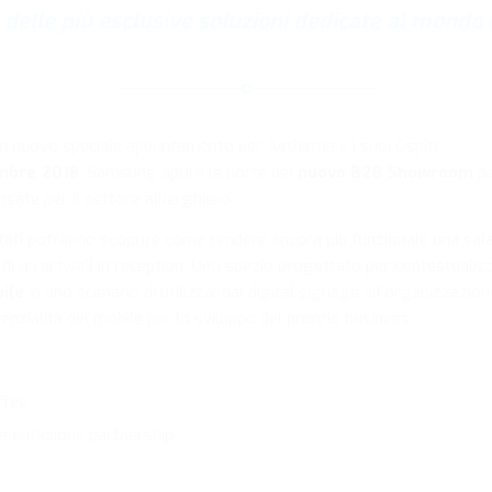
 delle più esclusive soluzioni dedicate al mondo de
un nuovo speciale appuntamento per Aetherna e i suoi Ospiti:
mbre 2018
, Samsung aprirà le porte del
nuovo B2B Showroom
pe
nsate per il settore alberghiero.
nvitati potranno scoprire come rendere ancora più funzionale una s
di un artwall in reception. Uno spazio progettato per contestualiz
ile
in uno scenario di utilizzo: dal digital signage all’organizzazione
enzialità del mobile per lo sviluppo del proprio business…
ffee
resentazione partnership