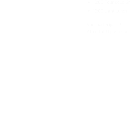
12:00 Tour dello
13:00 Light Lunch
Vuoi partecipare?
Affrettati! I posti sono
Tecno vince a Londra
con la parete del
futuro