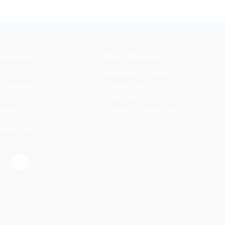
icazioni
Per l’Utenza
a è in possesso
Indicatori di qualità
tificazioni
Concilia web
1
e
Carta dei servizi
nesgy
.
Privacy & Cookie policy
della qualità
.