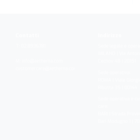
Contatti
Indirizzo
T: 02.8936781
Sede legale e opera
MILANO | Via Anton
M: info@aetherna.com
Cechov 48 | 20151
customercare@aetherna.com
Sede operativa:
ROMA | Viale Giorgi
Ribotta 35 | 00144
Sede operativa e c
care:
BARI | Strada Provin
Bari Modugno 1 | 7