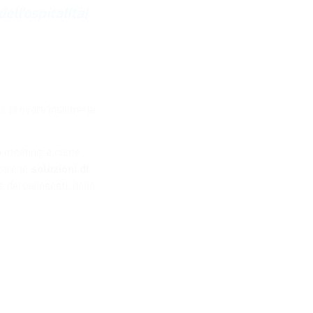
ll’ospitalità!
r provare insieme le
ala meeting e come
zare le
soluzioni di
 dei palinsesti, dalla